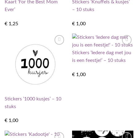
Kaart ‘For the Best Mom
Stickers ‘Knuffels & kusjes’
aan
aan
verlanglijst
verlanglijst
Ever’
– 10 stuks
€
1,25
€
1,00
Toevoegen
Toevoegen
Stickers ‘Iedere dag met jou
aan
aan
verlanglijst
verlanglijst
is een feestje!’ – 10 stuks
€
1,00
Stickers ‘1000 kusjes’ – 10
stuks
€
1,00