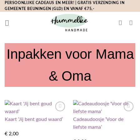
Ga
PERSOONLIJKE CADEAUS EN MEER! | GRATIS VERZENDING IN
GEMEENTE BEUNINGEN (GLD) EN VANAF €75,-
naar
inhoud
Inpakken voor Mama
& Oma
Toevoegen
Toevoegen
Kaart ‘Jij bent goud waard’
Cadeaudoosje ‘Voor de
aan
aan
verlanglijst
verlanglijst
liefste mama’
€
2,00