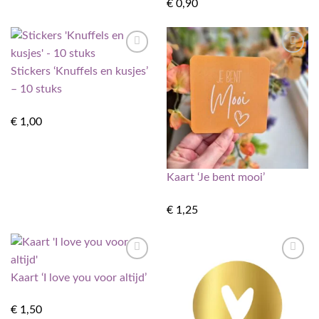
€
0,90
Toevoegen
Toevoegen
Stickers ‘Knuffels en kusjes’
aan
aan
verlanglijst
verlanglijst
– 10 stuks
€
1,00
Kaart ‘Je bent mooi’
€
1,25
Toevoegen
Toevoegen
Kaart ‘I love you voor altijd’
aan
aan
verlanglijst
verlanglijst
€
1,50