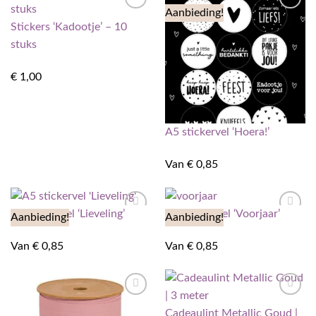
Aanbieding!
Toevoegen
Toevoegen
Stickers ‘Kadootje’ – 10
aan
aan
verlanglijst
verlanglijst
stuks
€
1,00
A5 stickervel ‘Hoera!’
Van
€
0,85
A5 stickervel ‘Lieveling’
A5 Stickervel ‘Voorjaar’
Aanbieding!
Aanbieding!
Toevoegen
Toevoegen
aan
aan
verlanglijst
verlanglijst
Van
€
0,85
Van
€
0,85
Toevoegen
Toevoegen
Cadeaulint Metallic Goud |
aan
aan