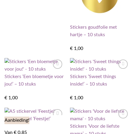
Stickers goudfolie met
hartje – 10 stuks
€
1,00
Toevoegen
Toevoegen
Stickers ‘Een bloemetje voor
Stickers ‘Sweet things
aan
aan
verlanglijst
verlanglijst
jou!’ – 10 stuks
inside!’ – 10 stuks
€
1,00
€
1,00
A5 stickervel ‘Feestje!’
Aanbieding!
Toevoegen
Toevoegen
Stickers ‘Voor de liefste
aan
aan
verlanglijst
verlanglijst
Van
€
0,85
mama’ – 10 stuks