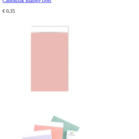
Cadeauzak Blauwe Dots
€
0,35