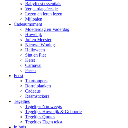
Babyfeest essentials
Verjaardagsfeestje
Lezen en leren lezen
Mijlpalen
Cadeaumoment
Moederdag en Vaderdag
Huwelijk
Juf en Meester
Nieuwe Woning
Halloween
Sint en Piet
Kerst
Carnaval
Pasen
Feest
Taarttoppers
Borrelplanken
Cadeaus
Raamstickers
Tegeltjes
Tegeltjes Nimweegs
Tegeltjes Huwelijk & Geboorte
Tegeltjes Quotes
Tegeltjes Eigen tekst
In huis