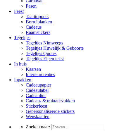
Carnaval
Pasen
Feest
Taarttoppers
Borrelplanken
Cadeaus
Raamstickers
Tegeltjes
Tegeltjes Nimweegs
Tegeltjes Huwelijk & Geboorte
Tegeltjes Quotes
Tegeltjes Eigen tekst
In huis
Kaarsen
Interieurcreaties
Inpakken
Cadeaupapier
Cadeaulabel
Cadeaulint
Cadeau- & traktatiezakken
Stickerfeest
Gepersonaliseerde stickers
Wenskaarten
Zoeken naar: