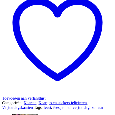
Toevoegen aan verlanglijst
Categorieën:
Kaarten
,
Kaartjes en stickers feliciteren
,
Verjaardagskaarten
Tags:
feest
,
feestje
,
lief
,
verjaardag
,
zomaar