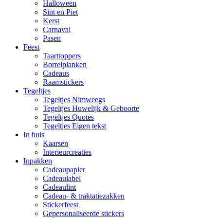
Halloween
Sint en Piet
Kerst
Carnaval
Pasen
Feest
Taarttoppers
Borrelplanken
Cadeaus
Raamstickers
Tegeltjes
Tegeltjes Nimweegs
Tegeltjes Huwelijk & Geboorte
Tegeltjes Quotes
Tegeltjes Eigen tekst
In huis
Kaarsen
Interieurcreaties
Inpakken
Cadeaupapier
Cadeaulabel
Cadeaulint
Cadeau- & traktatiezakken
Stickerfeest
Gepersonaliseerde stickers