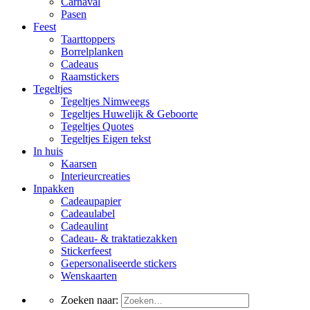
Carnaval
Pasen
Feest
Taarttoppers
Borrelplanken
Cadeaus
Raamstickers
Tegeltjes
Tegeltjes Nimweegs
Tegeltjes Huwelijk & Geboorte
Tegeltjes Quotes
Tegeltjes Eigen tekst
In huis
Kaarsen
Interieurcreaties
Inpakken
Cadeaupapier
Cadeaulabel
Cadeaulint
Cadeau- & traktatiezakken
Stickerfeest
Gepersonaliseerde stickers
Wenskaarten
Zoeken naar: