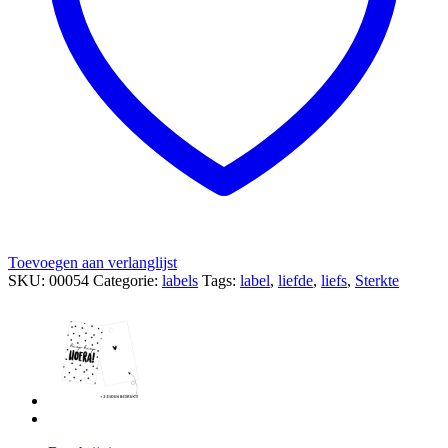
Toevoegen aan verlanglijst
SKU:
00054
Categorie:
labels
Tags:
label
,
liefde
,
liefs
,
Sterkte